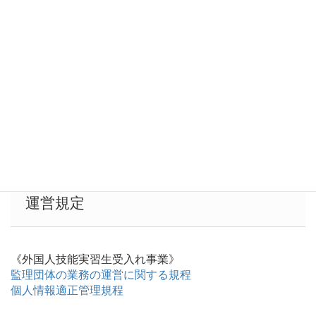
広島県職業能力開
兵庫県職業能力開
大阪府職業能力
発協会
⇒
発協会
⇒
開発協会
⇒
岡山県職業能力開
全国農業会議所
日本溶接協会
発協会
⇒
⇒
⇒
全国グラビア協同
組合連合会
⇒
運営規定
《外国人技能実習生受入れ事業》
監理団体の業務の運営に関する規程
個人情報適正管理規程